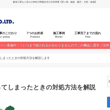
解体工事なら安心の神奈川県横浜市の石井商事【茅ヶ崎・鎌倉・藤沢・大和・綾瀬】
事のこだわり
7つのお約束
施工事例
工事完了までの流れ
ur policy
Promise
Works
Flow
ペーン実施中！！いつまで続けれるか分かりませんのでこの機会に是非ご活用
お客様の声
キャンペーン
しまったときの対処方法を解説します
ってしまったときの対処方法を解説