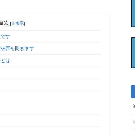
目次
[
非表示
]
険です
次被害を防ぎます
法とは