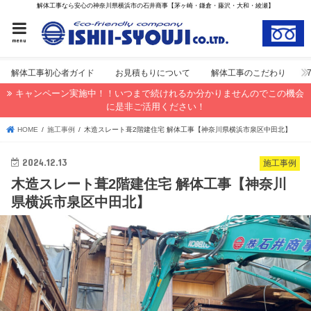
解体工事なら安心の神奈川県横浜市の石井商事【茅ヶ崎・鎌倉・藤沢・大和・綾瀬】
menu
解体工事初心者ガイド
お見積もりについて
解体工事のこだわり
キャンペーン実施中！！いつまで続けれるか分かりませんのでこの機会
に是非ご活用ください！
HOME
施工事例
木造スレート葺2階建住宅 解体工事【神奈川県横浜市泉区中田北】
2024.12.13
施工事例
木造スレート葺2階建住宅 解体工事【神奈川
県横浜市泉区中田北】