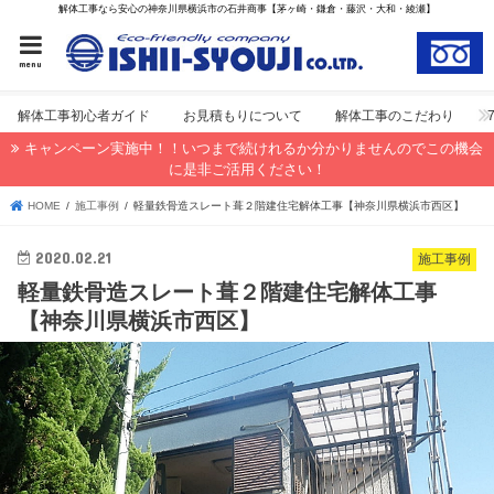
解体工事なら安心の神奈川県横浜市の石井商事【茅ヶ崎・鎌倉・藤沢・大和・綾瀬】
menu
解体工事初心者ガイド
お見積もりについて
解体工事のこだわり
キャンペーン実施中！！いつまで続けれるか分かりませんのでこの機会
に是非ご活用ください！
HOME
施工事例
軽量鉄骨造スレート葺２階建住宅解体工事【神奈川県横浜市西区】
2020.02.21
施工事例
軽量鉄骨造スレート葺２階建住宅解体工事
【神奈川県横浜市西区】