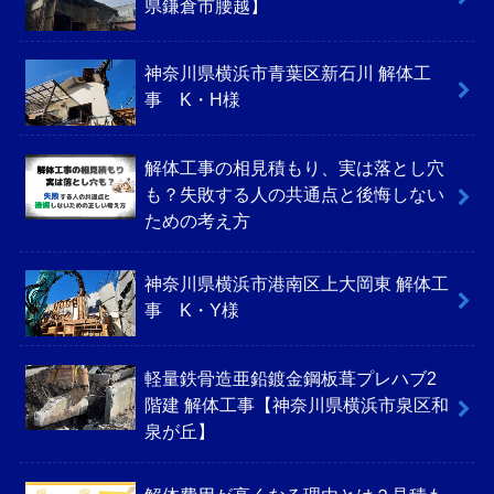
県鎌倉市腰越】
神奈川県横浜市青葉区新石川 解体工
事 K・H様
解体工事の相見積もり、実は落とし穴
も？失敗する人の共通点と後悔しない
ための考え方
神奈川県横浜市港南区上大岡東 解体工
事 K・Y様
軽量鉄骨造亜鉛鍍金鋼板葺プレハブ2
階建 解体工事【神奈川県横浜市泉区和
泉が丘】