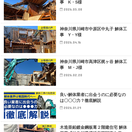
事 K・S様
2026.05.08
お客様の声
神奈川県川崎市中原区中丸子 解体工
事 Y・Y様
2026.04.16
お客様の声
神奈川県川崎市高津区梶ヶ谷 解体工
事 M・J様
2026.02.20
解体工事の知恵袋
良い解体業者に出会うのに必要なの
は〇〇〇力？徹底解説
2026.01.29
施工事例
木造亜鉛鍍金鋼板葺２階建住宅 解体