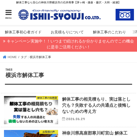
解体工事なら安心の神奈川県横浜市の石井商事【茅ヶ崎・鎌倉・藤沢・大和・綾瀬】
menu
解体工事初心者ガイド
お見積もりについて
解体工事のこだわり
キャンペーン実施中！！いつまで続けれるか分かりませんのでこの機会
に是非ご活用ください！
HOME
タグ : 横浜市解体工事
横浜市解体工事
解体工事の知恵袋
解体工事の相見積もり、実は落とし
穴も？失敗する人の共通点と後悔し
ないための考え方
2026.06.29
お客様の声
神奈川県高座郡寒川町宮山 解体工