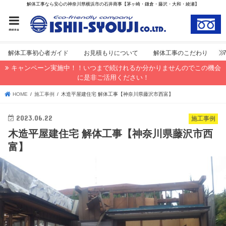
解体工事なら安心の神奈川県横浜市の石井商事【茅ヶ崎・鎌倉・藤沢・大和・綾瀬】
menu
解体工事初心者ガイド
お見積もりについて
解体工事のこだわり
キャンペーン実施中！！いつまで続けれるか分かりませんのでこの機会
に是非ご活用ください！
HOME
施工事例
木造平屋建住宅 解体工事【神奈川県藤沢市西富】
2023.06.22
施工事例
木造平屋建住宅 解体工事【神奈川県藤沢市西
富】