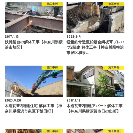
施工事例
施工事例
2017.1.10
2026.6.4
鉄骨架台の解体工事【神奈川県横
軽量鉄骨造亜鉛鍍金鋼板葺プレハ
浜市旭区】
ブ2階建 解体工事【神奈川県横浜
市泉区和泉…
施工事例
施工事例
2023.9.20
2017.1.12
木造瓦葺2階建住宅 解体工事【神
木造瓦葺2階建アパート解体工事
奈川県横浜市泉区下飯田町】
【神奈川県横須賀市日の出町】
施工事例
施工事例