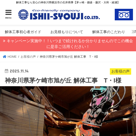
解体工事なら安心の神奈川県横浜市の石井商事【茅ヶ崎・鎌倉・藤沢・大和・綾瀬】
menu
解体工事初心者ガイド
お見積もりについて
解体工事のこだわり
キャンペーン実施中！！いつまで続けれるか分かりませんのでこの機会
に是非ご活用ください！
HOME
お客様の声
神奈川県茅ケ崎市旭が丘 解体工事 T・I様
2025.11.14
お客様の声
神奈川県茅ケ崎市旭が丘 解体工事 T・I様