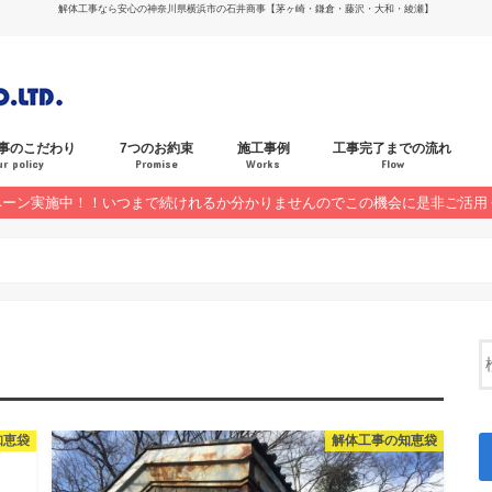
解体工事なら安心の神奈川県横浜市の石井商事【茅ヶ崎・鎌倉・藤沢・大和・綾瀬】
事のこだわり
7つのお約束
施工事例
工事完了までの流れ
ur policy
Promise
Works
Flow
ペーン実施中！！いつまで続けれるか分かりませんのでこの機会に是非ご活用
お客様の声
キャンペーン
知恵袋
解体工事の知恵袋