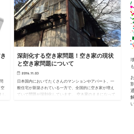
空き
深刻化する空き家問題！空き家の現状
と空き家問題について
2016.11.03
問
日本国内においてたくさんのマンションやアパート、一
「空
般住宅が新築されている一方で、全国的に空き家が増え
まし
ていて問題が深刻化しています。 空き家のままになって
…
しまっていることにはいろいろな理由がありますが、無
人のままの家は多く…