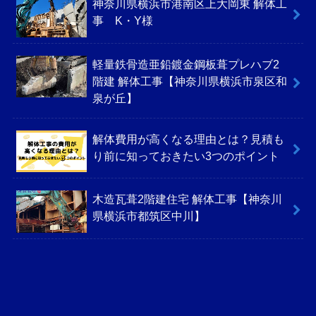
神奈川県横浜市港南区上大岡東 解体工
事 K・Y様
軽量鉄骨造亜鉛鍍金鋼板葺プレハブ2
階建 解体工事【神奈川県横浜市泉区和
泉が丘】
解体費用が高くなる理由とは？見積も
り前に知っておきたい3つのポイント
木造瓦葺2階建住宅 解体工事【神奈川
県横浜市都筑区中川】