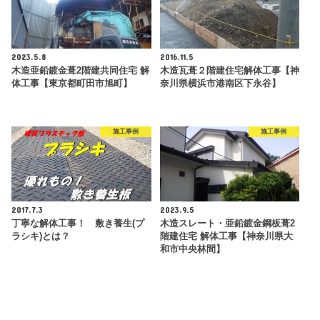
2023.5.8
2016.11.5
木造亜鉛鍍金葺2階建共同住宅 解
木造瓦葺２階建住宅解体工事【神
体工事【東京都町田市旭町】
奈川県横浜市港南区下永谷】
施工事例
施工事例
2017.7.3
2023.9.5
丁寧な解体工事！ 敷き養生(プ
木造スレート・亜鉛鍍金鋼板葺2
ラシキ)とは？
階建住宅 解体工事【神奈川県大
和市中央林間】