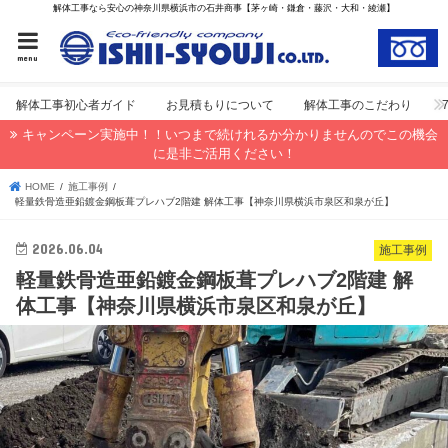
解体工事なら安心の神奈川県横浜市の石井商事【茅ヶ崎・鎌倉・藤沢・大和・綾瀬】
menu
解体工事初心者ガイド
お見積もりについて
解体工事のこだわり
キャンペーン実施中！！いつまで続けれるか分かりませんのでこの機会
に是非ご活用ください！
HOME
施工事例
軽量鉄骨造亜鉛鍍金鋼板葺プレハブ2階建 解体工事【神奈川県横浜市泉区和泉が丘】
2026.06.04
施工事例
軽量鉄骨造亜鉛鍍金鋼板葺プレハブ2階建 解
体工事【神奈川県横浜市泉区和泉が丘】