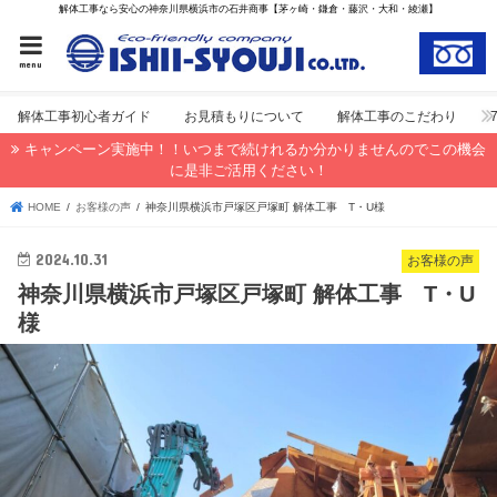
解体工事なら安心の神奈川県横浜市の石井商事【茅ヶ崎・鎌倉・藤沢・大和・綾瀬】
menu
解体工事初心者ガイド
お見積もりについて
解体工事のこだわり
キャンペーン実施中！！いつまで続けれるか分かりませんのでこの機会
に是非ご活用ください！
HOME
お客様の声
神奈川県横浜市戸塚区戸塚町 解体工事 T・U様
2024.10.31
お客様の声
神奈川県横浜市戸塚区戸塚町 解体工事 T・U
様