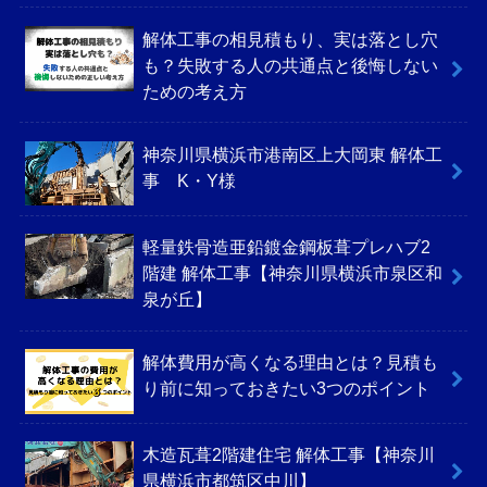
解体工事の相見積もり、実は落とし穴
も？失敗する人の共通点と後悔しない
ための考え方
神奈川県横浜市港南区上大岡東 解体工
事 K・Y様
軽量鉄骨造亜鉛鍍金鋼板葺プレハブ2
階建 解体工事【神奈川県横浜市泉区和
泉が丘】
解体費用が高くなる理由とは？見積も
り前に知っておきたい3つのポイント
木造瓦葺2階建住宅 解体工事【神奈川
県横浜市都筑区中川】