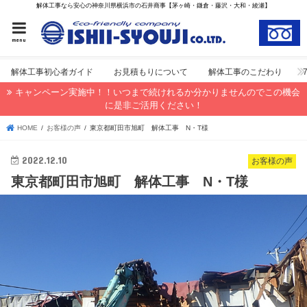
解体工事なら安心の神奈川県横浜市の石井商事【茅ヶ崎・鎌倉・藤沢・大和・綾瀬】
menu
解体工事初心者ガイド
お見積もりについて
解体工事のこだわり
キャンペーン実施中！！いつまで続けれるか分かりませんのでこの機会
に是非ご活用ください！
HOME
お客様の声
東京都町田市旭町 解体工事 N・T様
2022.12.10
お客様の声
東京都町田市旭町 解体工事 N・T様