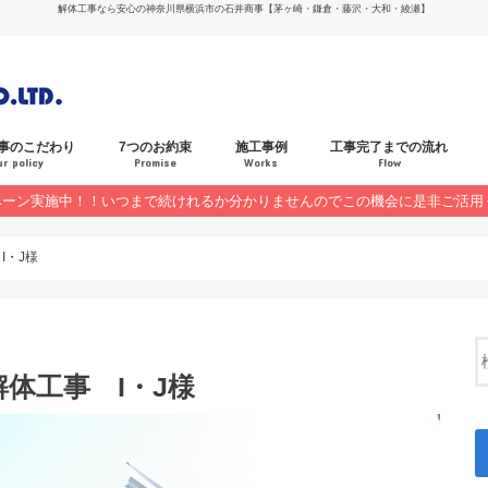
解体工事なら安心の神奈川県横浜市の石井商事【茅ヶ崎・鎌倉・藤沢・大和・綾瀬】
事のこだわり
7つのお約束
施工事例
工事完了までの流れ
ur policy
Promise
Works
Flow
ペーン実施中！！いつまで続けれるか分かりませんのでこの機会に是非ご活用
お客様の声
キャンペーン
I・J様
体工事 I・J様