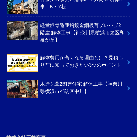
事 K・Y様
軽量鉄骨造亜鉛鍍金鋼板葺プレハブ2
階建 解体工事【神奈川県横浜市泉区和
泉が丘】
解体費用が高くなる理由とは？見積も
り前に知っておきたい3つのポイント
木造瓦葺2階建住宅 解体工事【神奈川
県横浜市都筑区中川】