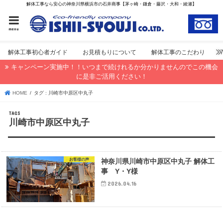
解体工事なら安心の神奈川県横浜市の石井商事【茅ヶ崎・鎌倉・藤沢・大和・綾瀬】
menu
解体工事初心者ガイド
お見積もりについて
解体工事のこだわり
キャンペーン実施中！！いつまで続けれるか分かりませんのでこの機会
に是非ご活用ください！
HOME
タグ : 川崎市中原区中丸子
川崎市中原区中丸子
お客様の声
神奈川県川崎市中原区中丸子 解体工
事 Y・Y様
2026.04.16