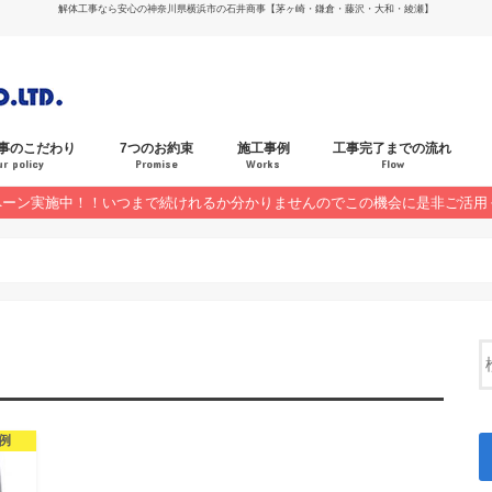
解体工事なら安心の神奈川県横浜市の石井商事【茅ヶ崎・鎌倉・藤沢・大和・綾瀬】
事のこだわり
7つのお約束
施工事例
工事完了までの流れ
ur policy
Promise
Works
Flow
ペーン実施中！！いつまで続けれるか分かりませんのでこの機会に是非ご活用
お客様の声
キャンペーン
例