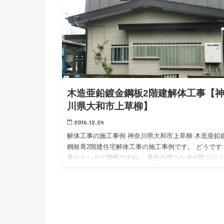
木造亜鉛鍍金鋼板2階建解体工事【
川県大和市上草柳】
2016.12.24
解体工事の施工事例 神奈川県大和市上草柳 木造亜鉛
鋼板葺2階建住宅解体工事の施工事例です。 どうです
事なトンガリ屋根ですね。 養生の壁つなぎが取りに
く、単管足場組も難しかったようです。 &nbsp…