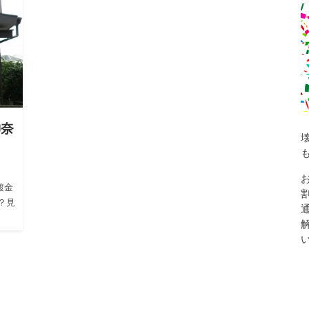
神奈
鍍金
？見
く